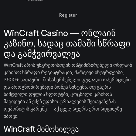
Register
WinCraft Casino — ონლაინ
კაზინო, სადაც თამაში სწრაფი
და გამჭვირვალეა
WinCraft არის უნგრეთისთვის ოპტიმიზირებული ონლაინ
კაზინო: სწრაფი რეგისტრაცია, მარტივი ინტერფეისი,
3600+ სათაური, მოსახერხებელი ფულადი ოპერაციები
და პროგნოზირებადი ბონუს სისტემა. თუ გსურს
ნამდვილი ფულის სლოტები, ცოცხალი კაზინოს
მაგიდები ან ეძებ უფასო ტრიალების შეთავაზებას
დეპოზიტის გარეშე — აქ ყველაფერს ერთ ადგილზე
იპოვი.
WinCraft მიმოხილვა