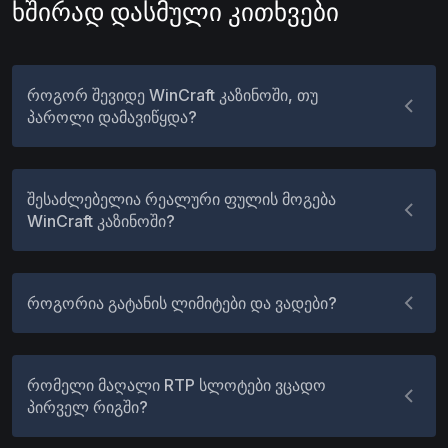
ხშირად დასმული კითხვები
როგორ შევიდე WinCraft კაზინოში, თუ
პაროლი დამავიწყდა?
შესაძლებელია რეალური ფულის მოგება
WinCraft კაზინოში?
როგორია გატანის ლიმიტები და ვადები?
რომელი მაღალი RTP სლოტები ვცადო
პირველ რიგში?