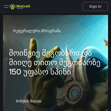
Sign In
რეფერალური პროგრამა
მოიწვიე მეგობარი და
მიიღე თითო მეგობარზე
150 უფასო სპინი
ბონუსის მიღება