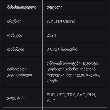
მახასიათებელი
დეტალი
ბრენდი
WinCraft Casino
დაწყება
2024
თამაშები
3 672+ სათაური
ონლაინ სლოტები, ჯეკპოტი,
ძირითადი
ცოცხალი კაზინო, ონლაინ
კატეგორიები
რულეტკა, ბლექჯეკი, ბაკარა,
კრეში
EUR, USD, TRY, CAD, PLN,
ვალუტები
AUD