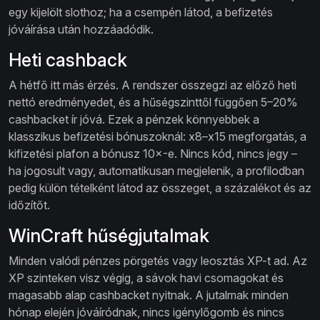
egy kijelölt slothoz; ha a csempén látod, a befizetés
jóváírása után hozzáadódik.
Heti cashback
A hétfő itt más érzés. A rendszer összegzi az előző heti
nettó eredményedet, és a hűségszinttől függően 5–20%
cashbacket ír jóvá. Ezek a pénzek könnyebbek a
klasszikus befizetési bónuszoknál: x8–x15 megforgatás, a
kifizetési plafon a bónusz 10×-e. Nincs kód, nincs jegy –
ha jogosult vagy, automatikusan megjelenik, a profilodban
pedig külön tételként látod az összeget, a százalékot és az
időzítőt.
WinCraft hűségjutalmak
Minden valódi pénzes pörgetés vagy leosztás XP-t ad. Az
XP szinteken visz végig, a sávok havi csomagokat és
magasabb alap cash­backet nyitnak. A jutalmak minden
hónap elején jóváíródnak, nincs igénylőgomb és nincs