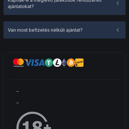
Kapnak-e a meglévő játékosok rendszeres
ajánlatokat?
Van most befizetés nélküli ajánlat?
–
–