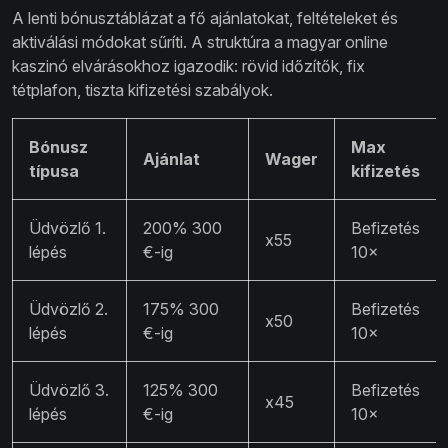
A lenti bónusztáblázat a fő ajánlatokat, feltételeket és
aktiválási módokat sűríti. A struktúra a magyar online
kaszinó elvárásokhoz igazodik: rövid időzítők, fix
tétplafon, tiszta kifizetési szabályok.
Bónusz
Max
Ajánlat
Wager
típusa
kifizetés
Üdvözlő 1.
200% 300
Befizetés
x55
lépés
€-ig
10×
Üdvözlő 2.
175% 300
Befizetés
x50
lépés
€-ig
10×
Üdvözlő 3.
125% 300
Befizetés
x45
lépés
€-ig
10×