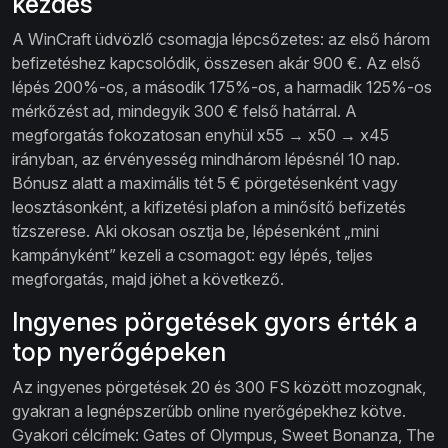
kezdés
A WinCraft üdvözlő csomagja lépcsőzetes: az első három
befizetéshez kapcsolódik, összesen akár 900 €. Az első
lépés 200%-os, a második 175%-os, a harmadik 125%-os
mérkőzést ad, mindegyik 300 € felső határral. A
megforgatás fokozatosan enyhül x55 → x50 → x45
irányban, az érvényesség mindhárom lépésnél 10 nap.
Bónusz alatt a maximális tét 5 € pörgetésenként vagy
leosztásonként, a kifizetési plafon a minősítő befizetés
tízszerese. Aki okosan osztja be, lépésenként „mini
kampányként” kezeli a csomagot: egy lépés, teljes
megforgatás, majd jöhet a következő.
Ingyenes pörgetések gyors érték a
top nyerőgépeken
Az ingyenes pörgetések 20 és 300 FS között mozognak,
gyakran a legnépszerűbb online nyerőgépekhez kötve.
Gyakori célcímek: Gates of Olympus, Sweet Bonanza, The