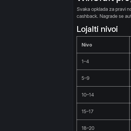
Svaka opklada za pravi n
cashback. Nagrade se aut
Lojalti nivoi
Nivo
1–4
5–9
10–14
15–17
18–20