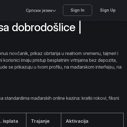
Sign In
Sign Up
Српски језик
a dobrodošlice |
nus novčanik, prikaz obrtanja u realnom vremenu, tajmeri i
vni korisnici imaju pristup besplatnim vrtnjama bez depozita,
de se prikazuju u tvom profilu, na mađarskom interfejsu, na
a standardima mađarskih online kazina: kratki rokovi, fiksni
 isplata
Trajanje
Aktivacija