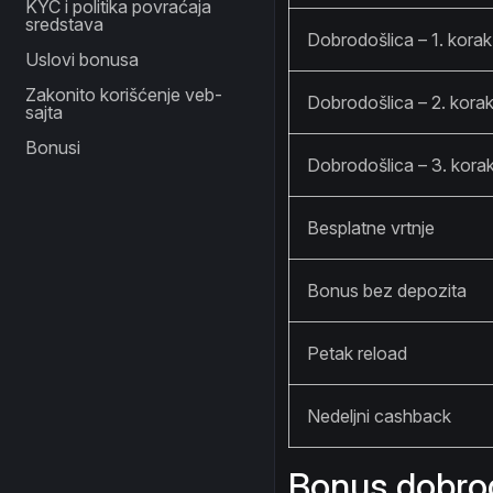
KYC i politika povraćaja
sredstava
Dobrodošlica – 1. korak
Uslovi bonusa
Zakonito korišćenje veb-
Dobrodošlica – 2. kora
sajta
Bonusi
Dobrodošlica – 3. kora
Besplatne vrtnje
Bonus bez depozita
Petak reload
Nedeljni cashback
Bonus dobrod