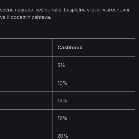
čne nagrade: keš bonuse, besplatne vrtnje i viši osnovni
 ili dodatnih zahteva.
Cashback
5%
10%
15%
18%
20%