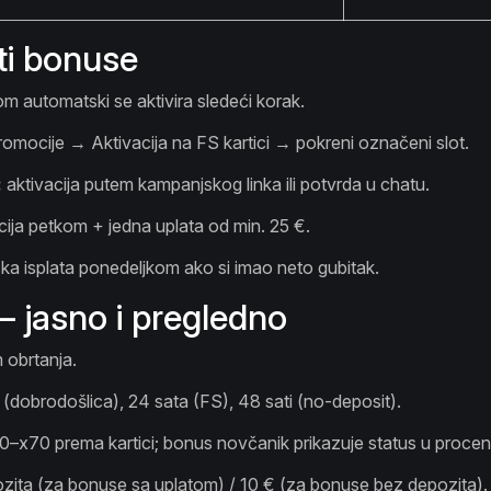
ti bonuse
m automatski se aktivira sledeći korak.
omocije → Aktivacija na FS kartici → pokreni označeni slot.
:
aktivacija putem kampanjskog linka ili potvrda u chatu.
cija petkom + jedna uplata od min. 25 €.
a isplata ponedeljkom ako si imao neto gubitak.
 – jasno i pregledno
 obrtanja.
(dobrodošlica), 24 sata (FS), 48 sati (no-deposit).
–x70 prema kartici; bonus novčanik prikazuje status u procen
pozita (za bonuse sa uplatom) / 10 € (za bonuse bez depozita).