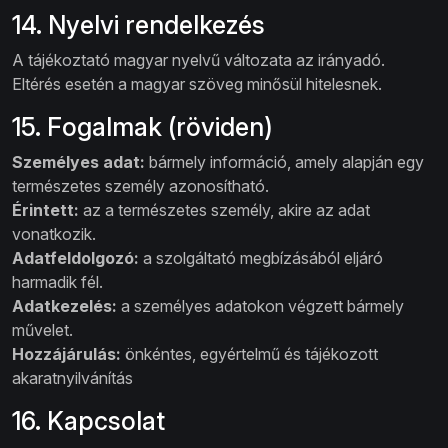
14. Nyelvi rendelkezés
A tájékoztató magyar nyelvű változata az irányadó.
Eltérés esetén a magyar szöveg minősül hitelesnek.
15. Fogalmak (röviden)
Személyes adat:
bármely információ, amely alapján egy
természetes személy azonosítható.
Érintett:
az a természetes személy, akire az adat
vonatkozik.
Adatfeldolgozó:
a szolgáltató megbízásából eljáró
harmadik fél.
Adatkezelés:
a személyes adatokon végzett bármely
művelet.
Hozzájárulás:
önkéntes, egyértelmű és tájékozott
akaratnyilvánítás
16. Kapcsolat