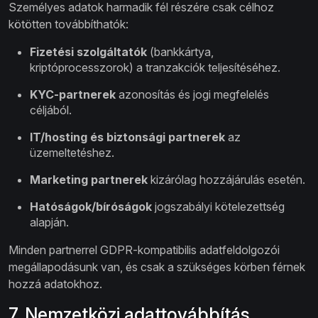
Személyes adatok harmadik fél részére csak célhoz
kötötten továbbíthatók:
Fizetési szolgáltatók
(bankkártya,
kriptóprocesszorok) a tranzakciók teljesítéséhez.
KYC-partnerek
azonosítás és jogi megfelelés
céljából.
IT/hosting és biztonsági partnerek
az
üzemeltetéshez.
Marketing partnerek
kizárólag hozzájárulás esetén.
Hatóságok/bíróságok
jogszabályi kötelezettség
alapján.
Minden partnerrel GDPR-kompatibilis adatfeldolgozói
megállapodásunk van, és csak a szükséges körben férnek
hozzá adatokhoz.
7. Nemzetközi adattovábbítás