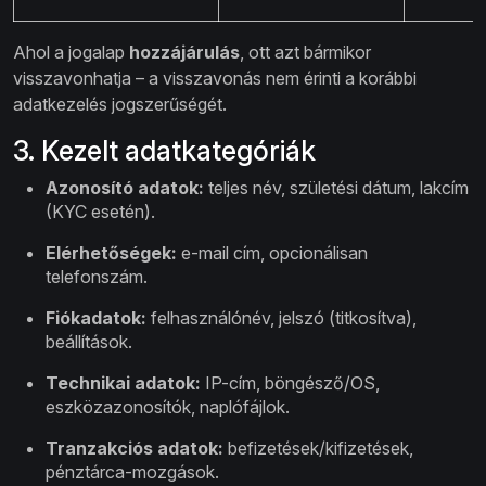
Ahol a jogalap
hozzájárulás
, ott azt bármikor
visszavonhatja – a visszavonás nem érinti a korábbi
adatkezelés jogszerűségét.
3. Kezelt adatkategóriák
Azonosító adatok:
teljes név, születési dátum, lakcím
(KYC esetén).
Elérhetőségek:
e-mail cím, opcionálisan
telefonszám.
Fiókadatok:
felhasználónév, jelszó (titkosítva),
beállítások.
Technikai adatok:
IP-cím, böngésző/OS,
eszközazonosítók, naplófájlok.
Tranzakciós adatok:
befizetések/kifizetések,
pénztárca-mozgások.