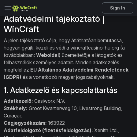
Sign In
Adatvédelmi tájékoztató |
WinCraft
A jelen tájékoztató célja, hogy átláthatóan bemutassa,
hogyan gyűjti, kezeli és védi a wincraftcasino-hu.org (a
továbbiakban:
Weboldal
) üzemeltetője a látogatók és
felhasználók személyes adatait. Minden adatkezelés
megfelel az
EU Általános Adatvédelmi Rendeletének
(GDPR)
és a vonatkozó magyar jogszabályoknak.
1. Adatkezelő és kapcsolattartás
Adatkezelő:
Casiworx N.V.
Székhely:
Groot Kwartierweg 10, Livestrong Building,
Curaçao
Cégjegyzékszám:
163922
Adatfeldolgozó (fizetésfeldolgozás):
Xenith Ltd.,