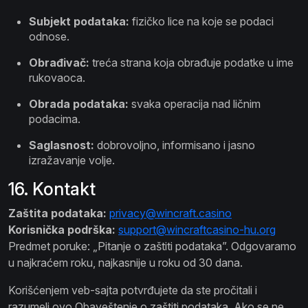
Subjekt podataka:
fizičko lice na koje se podaci
odnose.
Obrađivač:
treća strana koja obrađuje podatke u ime
rukovaoca.
Obrada podataka:
svaka operacija nad ličnim
podacima.
Saglasnost:
dobrovoljno, informisano i jasno
izražavanje volje.
16. Kontakt
Zaštita podataka:
privacy@wincraft.casino
Korisnička podrška:
support@wincraftcasino-hu.org
Predmet poruke: „Pitanje o zaštiti podataka”. Odgovaramo
u najkraćem roku, najkasnije u roku od 30 dana.
Korišćenjem veb-sajta potvrđujete da ste pročitali i
razumeli ovo Obaveštenje o zaštiti podataka. Ako se ne