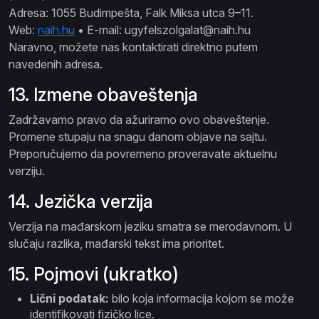
Adresa: 1055 Budimpešta, Falk Miksa utca 9–11.
Web:
naih.hu
• E-mail:
ugyfelszolgalat@naih.hu
Naravno, možete nas kontaktirati direktno putem
navedenih adresa.
13. Izmene obaveštenja
Zadržavamo pravo da ažuriramo ovo obaveštenje.
Promene stupaju na snagu danom objave na sajtu.
Preporučujemo da povremeno proveravate aktuelnu
verziju.
14. Jezička verzija
Verzija na mađarskom jeziku smatra se merodavnom. U
slučaju razlika, mađarski tekst ima prioritet.
15. Pojmovi (ukratko)
Lični podatak:
bilo koja informacija kojom se može
identifikovati fizičko lice.