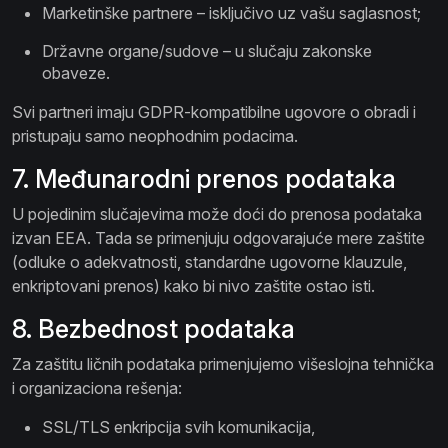
Marketinške partnere – isključivo uz vašu saglasnost;
Državne organe/sudove – u slučaju zakonske
obaveze.
Svi partneri imaju GDPR-kompatibilne ugovore o obradi i
pristupaju samo neophodnim podacima.
7. Međunarodni prenos podataka
U pojedinim slučajevima može doći do prenosa podataka
izvan EEA. Tada se primenjuju odgovarajuće mere zaštite
(odluke o adekvatnosti, standardne ugovorne klauzule,
enkriptovani prenos) kako bi nivo zaštite ostao isti.
8. Bezbednost podataka
Za zaštitu ličnih podataka primenjujemo višeslojna tehnička
i organizaciona rešenja:
SSL/TLS enkripcija svih komunikacija,