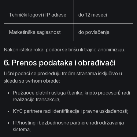
Tehnički logovi i IP adrese
do 12 meseci
Marketinška saglasnost
do povlačenja
Nakon isteka roka, podaci se brišu ili trajno anonimizuju.
6. Prenos podataka i obrađivači
Lični podaci se prosleđuju trećim stranama isključivo u
skladu sa svrhom obrade:
Pružaoce platnih usluga (banke, kripto procesori) radi
realizacije transakcija;
KYC partnere radi identifikacije i pravne usklađenosti;
IT/hosting i bezbednosne partnere radi održavanja
sistema;