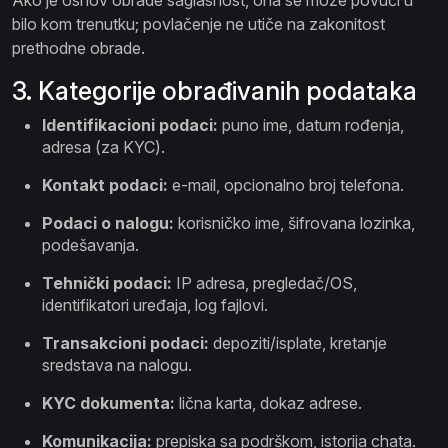
Ako je osnov obrade saglasnost, ona se može povući u
bilo kom trenutku; povlačenje ne utiče na zakonitost
prethodne obrade.
3. Kategorije obrađivanih podataka
Identifikacioni podaci:
puno ime, datum rođenja,
adresa (za KYC).
Kontakt podaci:
e-mail, opcionalno broj telefona.
Podaci o nalogu:
korisničko ime, šifrovana lozinka,
podešavanja.
Tehnički podaci:
IP adresa, pregledač/OS,
identifikatori uređaja, log fajlovi.
Transakcioni podaci:
depoziti/isplate, kretanje
sredstava na nalogu.
KYC dokumenta:
lična karta, dokaz adrese.
Komunikacija:
prepiska sa podrškom, istorija chata.