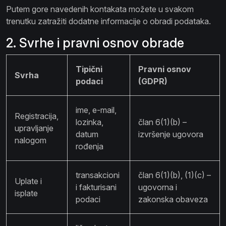
Putem gore navedenih kontakata možete u svakom
trenutku zatražiti dodatne informacije o obradi podataka.
2. Svrhe i pravni osnov obrade
Tipični
Pravni osnov
Svrha
podaci
(GDPR)
ime, e-mail,
Registracija,
lozinka,
član 6(1)(b) –
upravljanje
datum
izvršenje ugovora
nalogom
rođenja
transakcioni
član 6(1)(b), (1)(c) –
Uplate i
i fakturisani
ugovorna i
isplate
podaci
zakonska obaveza