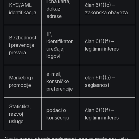
lična karta,
KYC/AML
član 6(1)(c) –
dokaz
identifikacija
zakonska obaveza
adrese
IP,
Bezbednost
identifikatori
član 6(1)(f) –
i prevencija
uređaja,
legitimni interes
prevara
logovi
e-mail,
Marketing i
član 6(1)(a) –
korisničke
promocije
saglasnost
preferencije
Statistika,
podaci o
član 6(1)(f) –
razvoj
korišćenju
legitimni interes
usluge