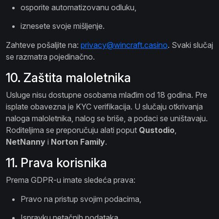
osporite automatizovanu odluku,
iznesete svoje mišljenje.
Zahteve pošaljite na:
privacy@wincraft.casino
. Svaki slučaj
se razmatra pojedinačno.
10. Zaštita maloletnika
Usluge nisu dostupne osobama mlađim od 18 godina. Pre
isplate obavezna je KYC verifikacija. U slučaju otkrivanja
naloga maloletnika, nalog se briše, a podaci se uništavaju.
Roditeljima se preporučuju alati poput
Qustodio
,
NetNanny
i
Norton Family
.
11. Prava korisnika
Prema GDPR-u imate sledeća prava:
Pravo na pristup svojim podacima,
Ispravku netačnih podataka,