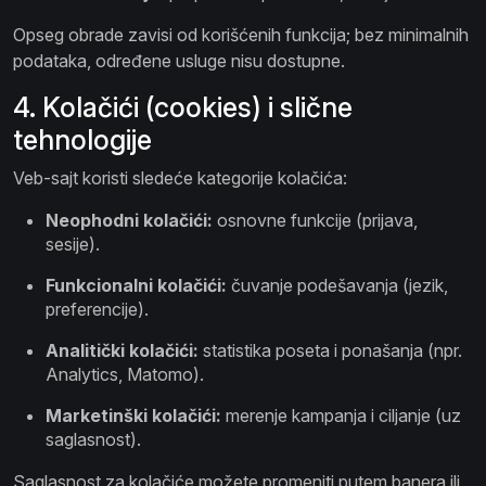
Opseg obrade zavisi od korišćenih funkcija; bez minimalnih
podataka, određene usluge nisu dostupne.
4. Kolačići (cookies) i slične
tehnologije
Veb-sajt koristi sledeće kategorije kolačića:
Neophodni kolačići:
osnovne funkcije (prijava,
sesije).
Funkcionalni kolačići:
čuvanje podešavanja (jezik,
preferencije).
Analitički kolačići:
statistika poseta i ponašanja (npr.
Analytics, Matomo).
Marketinški kolačići:
merenje kampanja i ciljanje (uz
saglasnost).
Saglasnost za kolačiće možete promeniti putem banera ili