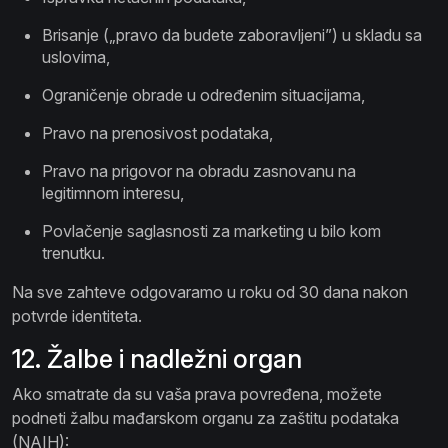
Brisanje („pravo da budete zaboravljeni”) u skladu sa
uslovima,
Ograničenje obrade u određenim situacijama,
Pravo na prenosivost podataka,
Pravo na prigovor na obradu zasnovanu na
legitimnom interesu,
Povlačenje saglasnosti za marketing u bilo kom
trenutku.
Na sve zahteve odgovaramo u roku od 30 dana nakon
potvrde identiteta.
12. Žalbe i nadležni organ
Ako smatrate da su vaša prava povređena, možete
podneti žalbu mađarskom organu za zaštitu podataka
(NAIH):