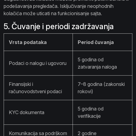
podešavanja pregledača. Isključivanje neophodnih
kolačića može uticati na funkcionisanje sajta.
5. Čuvanje i periodi zadržavanja
Vrsta podataka
Period čuvanja
5 godina od
Podaci o nalogu i ugovoru
zatvaranja naloga
Finansijski i
7–8 godina (zakonski
računovodstveni podaci
rokovi)
5 godina od
KYC dokumenta
verifikacije
Komunikacija sa podrškom
2 godine