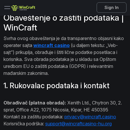
Sign In
Obaveštenje o zaštiti podataka |
WinCraft
Svrha ovog obaveštenja je da transparentno objasni kako
operater sajta
wincraft casino
(u daljem tekstu: „Veb-
sajt”) prikuplja, obrađuje i štiti lične podatke posetilaca i
korisnika. Sva obrada podataka je u skladu sa Opštom
uredbom EU o zaštiti podataka (GDPR) i relevantnim
mađarskim zakonima.
1. Rukovalac podataka i kontakt
Obrađivač (platna obrada):
Xenith Ltd., Chytron 30, 2.
sprat, Office A22, 1075 Nicosia, Kipar, HE 450395
Kontakt za zaštitu podataka:
privacy@wincraft.casino
Korisnička podrška:
support@wincraftcasino-hu.org